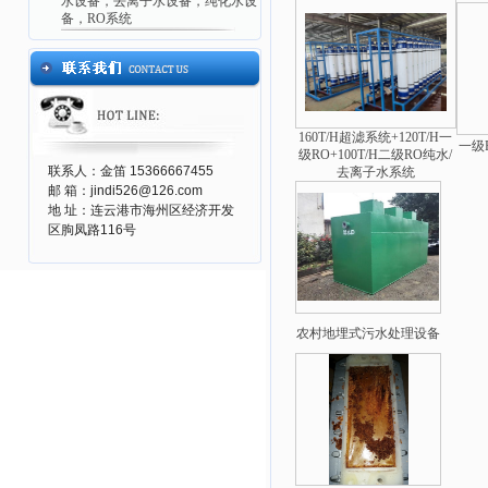
水设备，去离子水设备，纯化水设
备，RO系统
160T/H超滤系统+120T/H一
一级
级RO+100T/H二级RO纯水/
联系人：金笛 15366667455
去离子水系统
邮 箱：jindi526@126.com
地 址：连云港市海州区经济开发
区朐凤路116号
农村地埋式污水处理设备