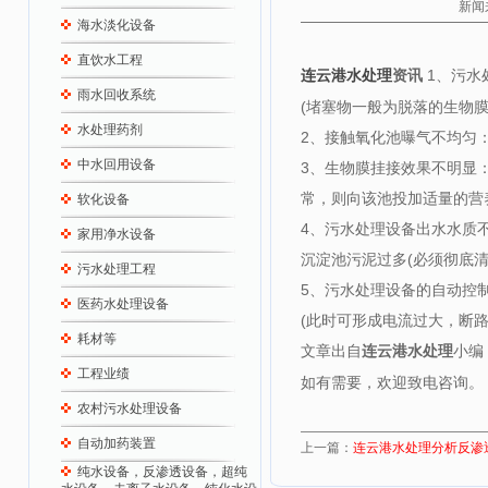
新闻
海水淡化设备
直饮水工程
资讯
1、污水
连云港水处理
雨水回收系统
(堵塞物一般为脱落的生物
水处理药剂
2、接触氧化池曝气不均匀
中水回用设备
3、生物膜挂接效果不明显
常，则向该池投加适量的营养
软化设备
4、污水处理设备出水水质不
家用净水设备
沉淀池污泥过多(必须彻底
污水处理工程
5、污水处理设备的自动控
医药水处理设备
(此时可形成电流过大，断路
耗材等
文章出自
连云港水处理
小编
工程业绩
如有需要，欢迎致电咨询。
农村污水处理设备
自动加药装置
上一篇：
连云港水处理分析反渗
纯水设备，反渗透设备，超纯