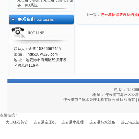
水设备，去离子水设备，纯化水设
备，RO系统
上一篇：
连云港反渗透设备的操
联系人：金笛 15366667455
邮 箱：jindi526@126.com
地 址：连云港市海州区经济开发
区朐凤路116号
电 话： 15366
地 址： 连云港市海州区经济开发区
连云港市兰德水处理工程有限公司 版权所有 | 
友情链接：
大口径石英管
连云港空压机
连云港水处理
连云港纯水设备
连云港反