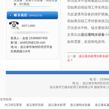
水设备，去离子水设备，纯化水设
④当原水中游离氯超过后续
备，RO系统
⑤如果后续处理工序采用反
为反渗透等设备的保护措施
⑥如果后续工序对胶体状态
⑦当原水中铁、锰含量较高
文章出自
连云港纯水设备
小
联系人：金笛 15366667455
如有需要，欢迎致电咨询。
邮 箱：jindi526@126.com
地 址：连云港市海州区经济开发
区朐凤路116号
上一篇：
连云港水处理分析水处
么？
电 话： 15366
地 址： 连云港市海州区经济开发区
连云港市兰德水处理工程有限公司 版权所有 | 
友情链接：
大口径石英管
连云港空压机
连云港水处理
连云港纯水设备
连云港反